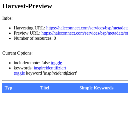
Harvest-Preview
Infos:
Harvesting URL:
https://haleconnect.com/services/bsp/metadat
Preview URL:
https://haleconnect.com/services/bsp/metadata/
Number of resources: 0
Current Options:
includeremote: false
toggle
keywords:
inspireidentifiziert
toggle
keyword '
inspireidentifiziert
'
Typ
Titel
Simple Keywords